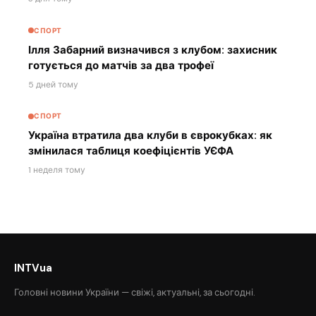
СПОРТ
Ілля Забарний визначився з клубом: захисник
готується до матчів за два трофеї
5 дней тому
СПОРТ
Україна втратила два клуби в єврокубках: як
змінилася таблиця коефіцієнтів УЄФА
1 неделя тому
INTVua
Головні новини України — свіжі, актуальні, за сьогодні.