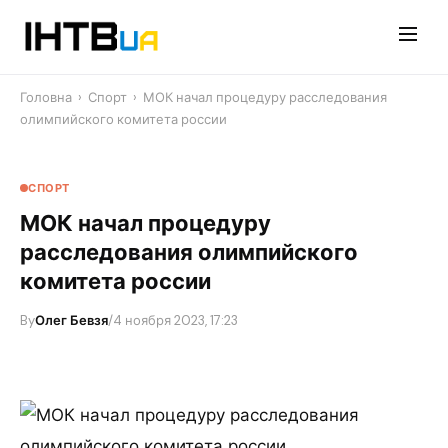
Перейти
до
контенту
Головна
›
Спорт
›
МОК начал процедуру расследования
олимпийского комитета россии
СПОРТ
МОК начал процедуру
расследования олимпийского
комитета россии
By
Олег Бевзя
/
4 ноября 2023, 17:23