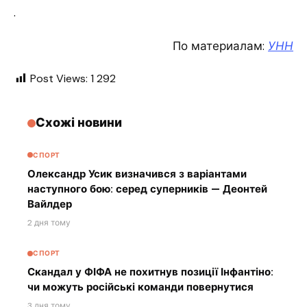
.
По материалам:
УНН
Post Views:
1 292
Схожі новини
СПОРТ
Олександр Усик визначився з варіантами
наступного бою: серед суперників — Деонтей
Вайлдер
2 дня тому
СПОРТ
Скандал у ФІФА не похитнув позиції Інфантіно:
чи можуть російські команди повернутися
3 дня тому