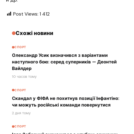
Post Views:
1 412
Схожі новини
СПОРТ
Олександр Усик визначився з варіантами
наступного бою: серед суперників — Деонтей
Вайлдер
10 часов тому
СПОРТ
Скандал у ФІФА не похитнув позиції Інфантіно:
чи можуть російські команди повернутися
2 дня тому
СПОРТ