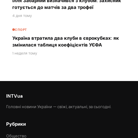
Ілля Забарний визначився з клубом: захисник
готується до матчів за два трофеї
4 дня тому
СПОРТ
Україна втратила два клуби в єврокубках: як
змінилася таблиця коефіцієнтів УЄФА
1 неделя тому
INTVua
Головні новини України — свіжі, актуальні, за сьогодні.
Рубрики
Общество