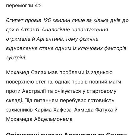
перемогли 4:2.
Єгипет провів 120 хвилин лише за кілька днів до
гри в Атланті. Аналогічне навантаження
отримала й Аргентина, тому фізичне
відновлення стане одним із ключових факторів
зустрічі.
Мохамед Салах мав проблеми із задньою
поверхнею стегна, однак провів повний матч
проти Австралії та очікується у стартовому
складі. Під питанням перебуває готовність
захисників Каріма Хафеза, Ахмеда Фатуха й
Мохамеда Абдельмонема.
Орієнтовні склади Аргентини та Єгипту