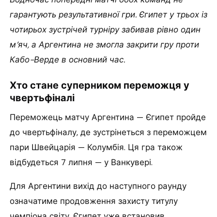
гарантують результативної гри. Єгипет у трьох із
чотирьох зустрічей турніру забивав рівно один
м’яч, а Аргентина не змогла закрити гру проти
Кабо-Верде в основний час.
Хто стане суперником переможця у
чвертьфіналі
Переможець матчу Аргентина — Єгипет пройде
до чвертьфіналу, де зустрінеться з переможцем
пари Швейцарія — Колумбія. Ця гра також
відбудеться 7 липня — у Ванкувері.
Для Аргентини вихід до наступного раунду
означатиме продовження захисту титулу
чемпіона світу. Єгипет уже встановив