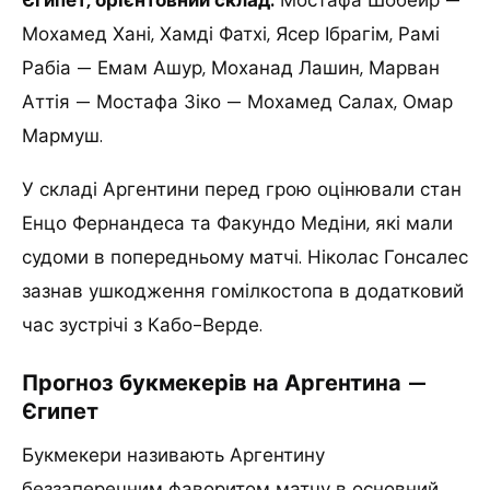
Мохамед Хані, Хамді Фатхі, Ясер Ібрагім, Рамі
Рабіа — Емам Ашур, Моханад Лашин, Марван
Аттія — Мостафа Зіко — Мохамед Салах, Омар
Мармуш.
У складі Аргентини перед грою оцінювали стан
Енцо Фернандеса та Факундо Медіни, які мали
судоми в попередньому матчі. Ніколас Гонсалес
зазнав ушкодження гомілкостопа в додатковий
час зустрічі з Кабо-Верде.
Прогноз букмекерів на Аргентина —
Єгипет
Букмекери називають Аргентину
беззаперечним фаворитом матчу в основний