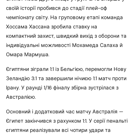
своїй історії пробився до стадії плей-оф
чемпіонату світу. На груповому етапі команда
Хоссама Хассана зробила ставку на
компактний захист, швидкий вихід з оборони та
індивідуальні можливості Мохамеда Салаха й
Омара Мармуша.
Єгиптяни зіграли 1:1 із Бельгією, перемогли Нову
Зеландію 3:1 та завершили нічиєю 1:1 матч проти
Ірану. У раунді 1/16 фіналу збірна зустрілася з
Австралією.
Основний і додатковий час матчу Австралія —
Єгипет закінчився з рахунком 1:1. У серії пенальті
єгиптяни реалізували всі чотири удари та