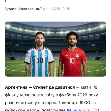
By
Антон Нестеренко
/
7 июля 2026, 19:08
Аргентина — Єгипет де дивитися
— матч 1/8
фіналу чемпіонату світу з футболу 2026 року
розпочнеться у вівторок, 7 липня, о 19:00 за
київським часом, повідомляє
INTVua.com
. Гра