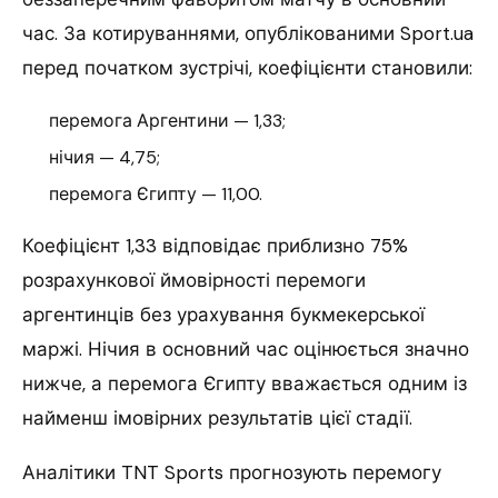
час. За котируваннями, опублікованими Sport.ua
перед початком зустрічі, коефіцієнти становили:
перемога Аргентини — 1,33;
нічия — 4,75;
перемога Єгипту — 11,00.
Коефіцієнт 1,33 відповідає приблизно 75%
розрахункової ймовірності перемоги
аргентинців без урахування букмекерської
маржі. Нічия в основний час оцінюється значно
нижче, а перемога Єгипту вважається одним із
найменш імовірних результатів цієї стадії.
Аналітики TNT Sports прогнозують перемогу