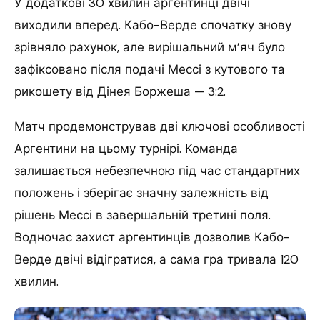
У додаткові 30 хвилин аргентинці двічі
виходили вперед. Кабо-Верде спочатку знову
зрівняло рахунок, але вирішальний м’яч було
зафіксовано після подачі Мессі з кутового та
рикошету від Дінея Боржеша — 3:2.
Матч продемонстрував дві ключові особливості
Аргентини на цьому турнірі. Команда
залишається небезпечною під час стандартних
положень і зберігає значну залежність від
рішень Мессі в завершальній третині поля.
Водночас захист аргентинців дозволив Кабо-
Верде двічі відігратися, а сама гра тривала 120
хвилин.