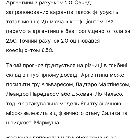
Аргентини з рахунком 2:0. Серед
запропонованих варіантів також фігурують
тотал менше 2,5 м’яча з коефіцієнтом 1,83 і
перемога аргентинців без пропущеного гола за
2,50. Точний рахунок 2:0 оцінювався
коефіцієнтом 6,50.
Такий прогноз ґрунтується на різниці в глибині
складів і турнірному досвіді. Аргентина може
посилити гру Альваресом, Лаутаро Мартінесом,
Леандро Паредесом або Джовані Ло Чельсо,
тоді як атакувальна модель Єгипту значною
мірою залежить від фізичного стану Салаха та
швидкості Мармуша.
Водночас попередні матчі обох команд не