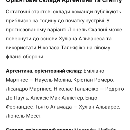
Остаточні стартові склади команди публікують
приблизно за годину до початку зустрічі. У
прогнозованому варіанті Ліонель Скалоні може
повернути до основи Хуліана Альвареса та
використати Ніколаса Тальяфіко на лівому
фланзі оборони.
Аргентина, орієнтовний склад:
Еміліано
Мартінес — Науель Моліна, Крістіан Ромеро,
Лісандро Мартінес, Ніколас Тальяфіко — Родріго
Де Пауль, Алексіс Мак Аллістер, Енцо
Фернандес, Тьяго Альмада — Хуліан Альварес,
Ліонель Мессі.
Єгипет, орієнтовний склад:
Мостафа Шобейр —