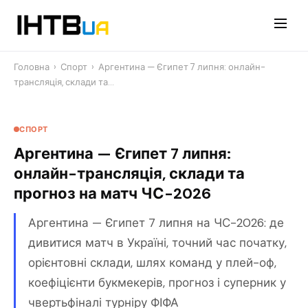
Перейти
до
контенту
Головна
›
Спорт
›
Аргентина — Єгипет 7 липня: онлайн-
трансляція, склади та…
СПОРТ
Аргентина — Єгипет 7 липня:
онлайн-трансляція, склади та
прогноз на матч ЧС-2026
Аргентина — Єгипет 7 липня на ЧС-2026: де
дивитися матч в Україні, точний час початку,
орієнтовні склади, шлях команд у плей-оф,
коефіцієнти букмекерів, прогноз і суперник у
чвертьфіналі турніру ФІФА