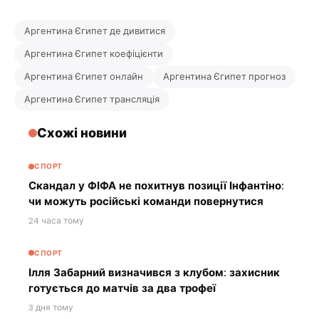
Аргентина Єгипет де дивитися
Аргентина Єгипет коефіцієнти
Аргентина Єгипет онлайн
Аргентина Єгипет прогноз
Аргентина Єгипет трансляція
Схожі новини
СПОРТ
Скандал у ФІФА не похитнув позиції Інфантіно:
чи можуть російські команди повернутися
24 часа тому
СПОРТ
Ілля Забарний визначився з клубом: захисник
готується до матчів за два трофеї
3 дня тому