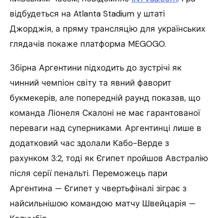
відбудеться на Atlanta Stadium у штаті
Джорджія, а пряму трансляцію для українських
глядачів покаже платформа MEGOGO.
Збірна Аргентини підходить до зустрічі як
чинний чемпіон світу та явний фаворит
букмекерів, але попередній раунд показав, що
команда Ліонеля Скалоні не має гарантованої
переваги над суперниками. Аргентинці лише в
додатковий час здолали Кабо-Верде з
рахунком 3:2, тоді як Єгипет пройшов Австралію
після серії пенальті. Переможець пари
Аргентина — Єгипет у чвертьфіналі зіграє з
найсильнішою командою матчу Швейцарія —