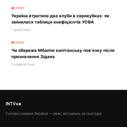
СПОРТ
Україна втратила два клуби в єврокубках: як
змінилася таблиця коефіцієнтів УЄФА
7 дней тому
СПОРТ
Чи збереже Мбаппе капітанську пов’язку після
призначення Зідана
2 недели тому
INTVua
Головні новини України — свіжі, актуальні, за сьогодні.