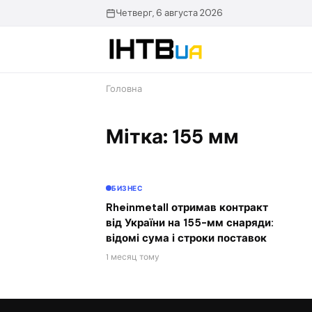
Перейти
Четверг, 6 августа 2026
до
контенту
Головна
Мітка: 155 мм
БИЗНЕС
Rheinmetall отримав контракт
від України на 155-мм снаряди:
відомі сума і строки поставок
1 месяц тому