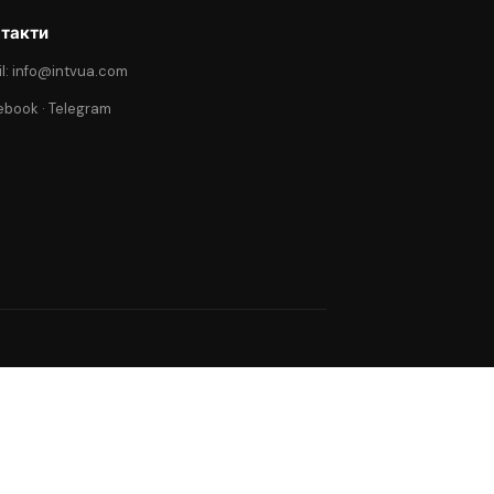
такти
l: info@intvua.com
ebook
·
Telegram