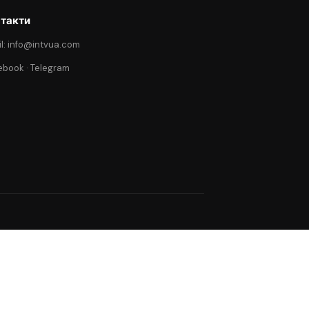
такти
l: info@intvua.com
ebook
·
Telegram