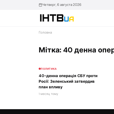
Перейти
Четверг, 6 августа 2026
до
контенту
Головна
Мітка: 40 денна опе
ПОЛИТИКА
40-денна операція СБУ проти
Росії: Зеленський затвердив
план впливу
1 месяц тому