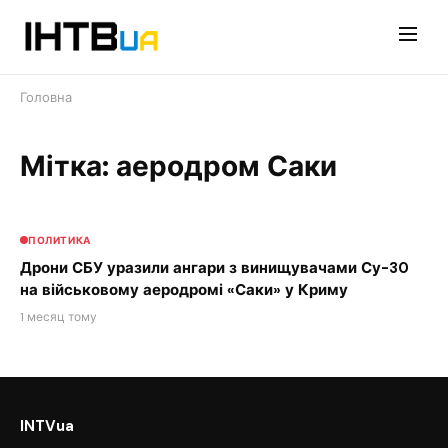
Перейти
до
контенту
Головна
Мітка: аеродром Саки
ПОЛИТИКА
Дрони СБУ уразили ангари з винищувачами Су-30
на військовому аеродромі «Саки» у Криму
1 месяц тому
INTVua