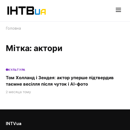
Перейти
до
контенту
Головна
Мітка: актори
КУЛЬТУРА
Том Холланд і Зендея: актор уперше підтвердив
таємне весілля після чуток і AI-фото
2 месяца тому
INTVua