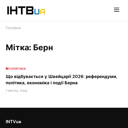
Перейти
до
контенту
Головна
Мітка: Берн
ПОЛИТИКА
Що відбувається у Швейцарії 2026: референдуми,
політика, економіка і події Берна
1 месяц тому
INTVua