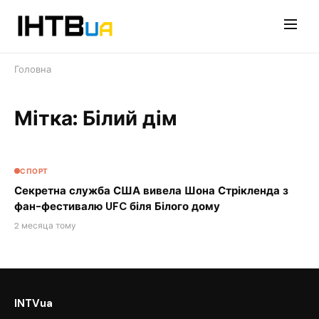
Перейти
до
контенту
Головна
Мітка: Білий дім
СПОРТ
Секретна служба США вивела Шона Стрікленда з
фан-фестивалю UFC біля Білого дому
2 месяца тому
INTVua