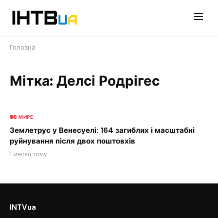
Перейти
до
контенту
Головна
Мітка: Делсі Родрігес
В МИРЕ
Землетрус у Венесуелі: 164 загиблих і масштабні
руйнування після двох поштовхів
1 месяц тому
INTVua