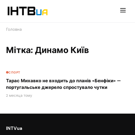
Перейти
до
контенту
Головна
Мітка: Динамо Київ
СПОРТ
Тарас Михавко не входить до планів «Бенфіки» —
португальське джерело спростувало чутки
2 месяца тому
INTVua