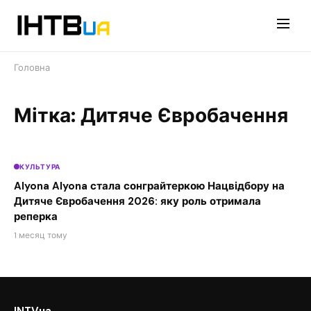
Перейти
до
контенту
Головна
Мітка: Дитяче Євробачення
КУЛЬТУРА
Alyona Alyona стала сонграйтеркою Нацвідбору на
Дитяче Євробачення 2026: яку роль отримала
реперка
1 месяц тому
INTVua