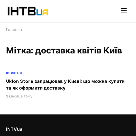
Перейти
до
контенту
Головна
Мітка: доставка квітів Київ
БИЗНЕС
Uklon Store запрацював у Києві: що можна купити
та як оформити доставку
2 месяца тому
INTVua