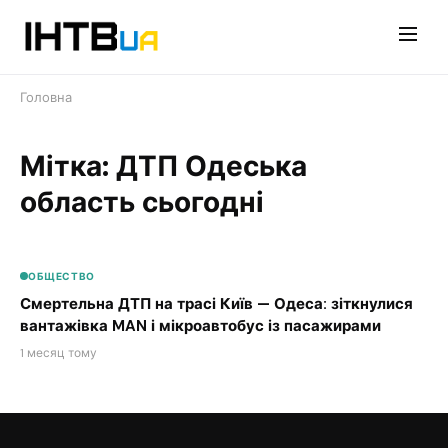
Перейти
до
контенту
Головна
Мітка: ДТП Одеська
область сьогодні
ОБЩЕСТВО
Смертельна ДТП на трасі Київ — Одеса: зіткнулися
вантажівка MAN і мікроавтобус із пасажирами
1 месяц тому