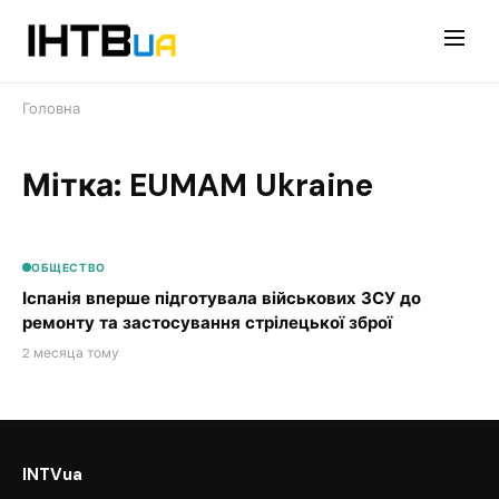
Перейти
до
контенту
Головна
Мітка: EUMAM Ukraine
ОБЩЕСТВО
Іспанія вперше підготувала військових ЗСУ до
ремонту та застосування стрілецької зброї
2 месяца тому
INTVua