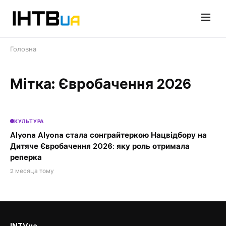
Перейти
до
контенту
Головна
Мітка: Євробачення 2026
КУЛЬТУРА
Alyona Alyona стала сонграйтеркою Нацвідбору на
Дитяче Євробачення 2026: яку роль отримала
реперка
2 месяца тому
INTVua