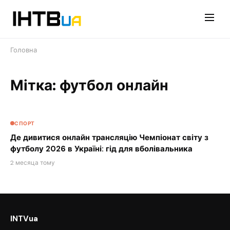
Перейти
до
контенту
Головна
Мітка: футбол онлайн
СПОРТ
Де дивитися онлайн трансляцію Чемпіонат світу з
футболу 2026 в Україні: гід для вболівальника
2 месяца тому
INTVua