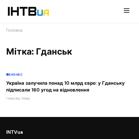
Перейти
до
контенту
Головна
Мітка: Гданськ
БИЗНЕС
Україна залучила понад 10 млрд євро: у Гданську
підписали 160 угод на відновлення
1 месяц тому
INTVua