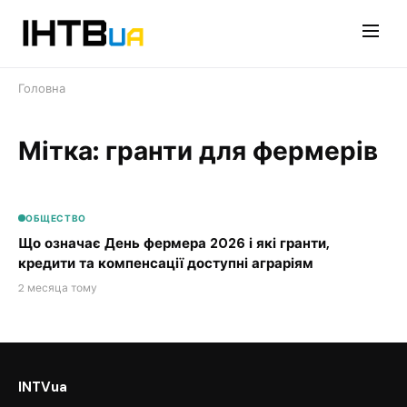
Перейти
до
контенту
Головна
Мітка: гранти для фермерів
ОБЩЕСТВО
Що означає День фермера 2026 і які гранти,
кредити та компенсації доступні аграріям
2 месяца тому
INTVua