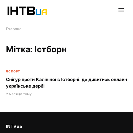
Перейти
до
контенту
Головна
Мітка: Істборн
СПОРТ
Снігур проти Калініної в Істборні: де дивитись онлайн
українське дербі
2 месяца тому
INTVua