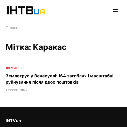
Перейти
до
контенту
Головна
Мітка: Каракас
В МИРЕ
Землетрус у Венесуелі: 164 загиблих і масштабні
руйнування після двох поштовхів
1 месяц тому
INTVua