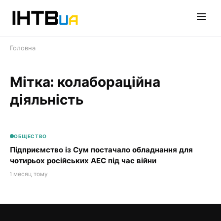
Перейти
до
контенту
Головна
Мітка: колабораційна
діяльність
ОБЩЕСТВО
Підприємство із Сум постачало обладнання для
чотирьох російських АЕС під час війни
1 месяц тому