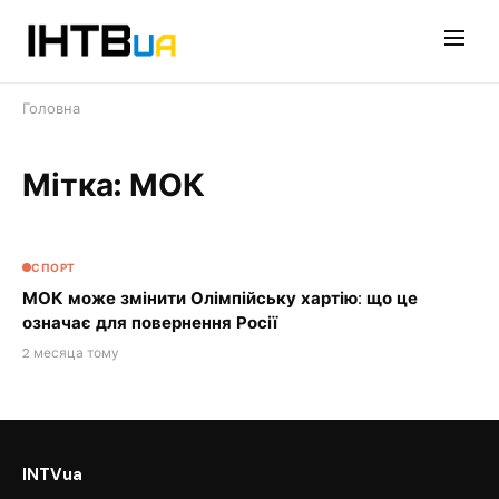
Перейти
до
контенту
Головна
Мітка: МОК
СПОРТ
МОК може змінити Олімпійську хартію: що це
означає для повернення Росії
2 месяца тому
INTVua