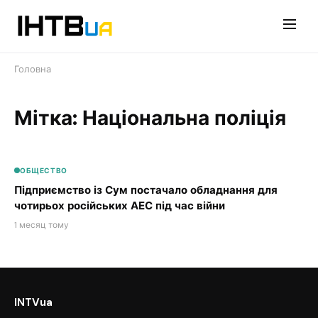
Перейти
до
контенту
Головна
Мітка: Національна поліція
ОБЩЕСТВО
Підприємство із Сум постачало обладнання для
чотирьох російських АЕС під час війни
1 месяц тому
INTVua