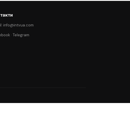
такти
l: info@intvua.com
ebook
·
Telegram