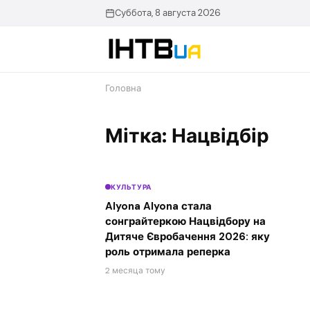
Перейти
Суббота, 8 августа 2026
до
контенту
Головна
Мітка: Нацвідбір
КУЛЬТУРА
Alyona Alyona стала
сонграйтеркою Нацвідбору на
Дитяче Євробачення 2026: яку
роль отримала реперка
2 месяца тому