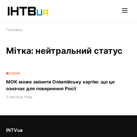
Перейти
до
контенту
Головна
Мітка: нейтральний статус
СПОРТ
МОК може змінити Олімпійську хартію: що це
означає для повернення Росії
2 месяца тому
INTVua