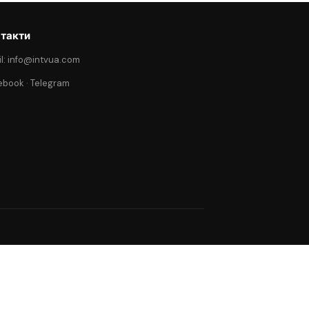
такти
l: info@intvua.com
ebook
·
Telegram