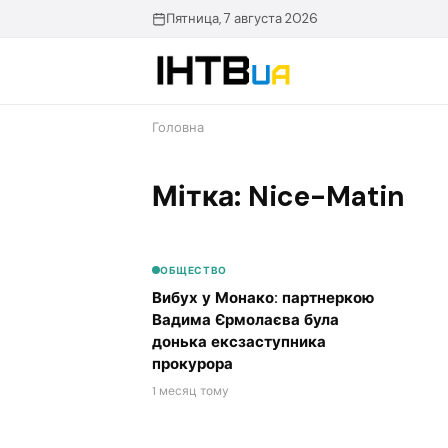
Перейти
Пятница, 7 августа 2026
до
контенту
Головна
Мітка: Nice-Matin
ОБЩЕСТВО
Вибух у Монако: партнеркою
Вадима Єрмолаєва була
донька ексзаступника
прокурора
1 месяц тому