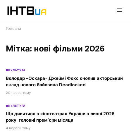
Перейти
до
контенту
Головна
Мітка: нові фільми 2026
КУЛЬТУРА
Володар «Оскара» Джеймі Фокс очолив акторський
склад нового бойовика Deadlocked
20 часов тому
КУЛЬТУРА
Що дивитися в кінотеатрах України в липні 2026
року: головні прем’єри місяця
4 недели тому