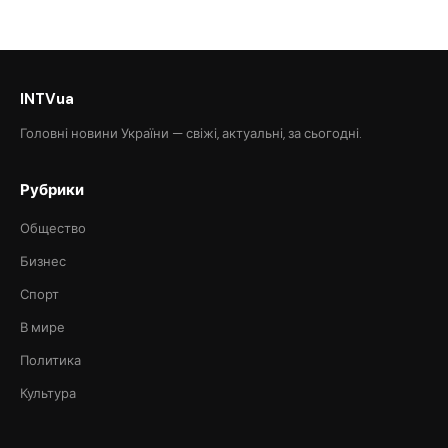
INTVua
Головні новини України — свіжі, актуальні, за сьогодні.
Рубрики
Общество
Бизнес
Спорт
В мире
Политика
Культура