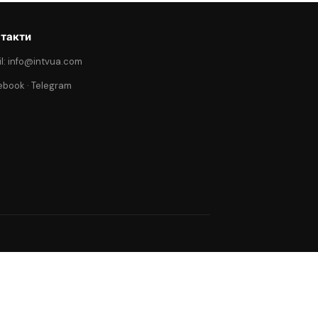
такти
l: info@intvua.com
ebook
·
Telegram