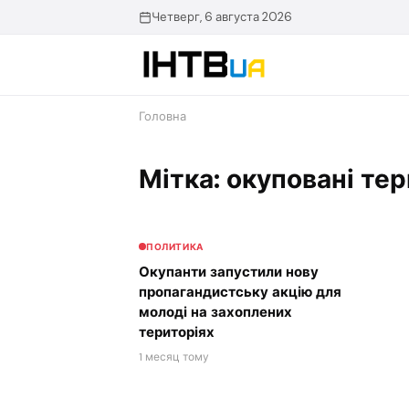
Перейти
Четверг, 6 августа 2026
до
контенту
Головна
Мітка: окуповані тер
ПОЛИТИКА
Окупанти запустили нову
пропагандистську акцію для
молоді на захоплених
територіях
1 месяц тому