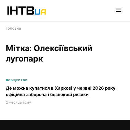
Перейти
до
контенту
Головна
Мітка: Олексіївський
лугопарк
ОБЩЕСТВО
Де можна купатися в Харкові у червні 2026 року:
офіційна заборона і безпекові ризики
2 месяца тому