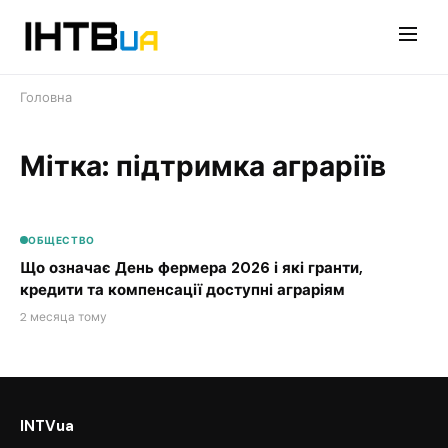
Перейти
до
контенту
Головна
Мітка: підтримка аграріїв
ОБЩЕСТВО
Що означає День фермера 2026 і які гранти,
кредити та компенсації доступні аграріям
2 месяца тому
INTVua