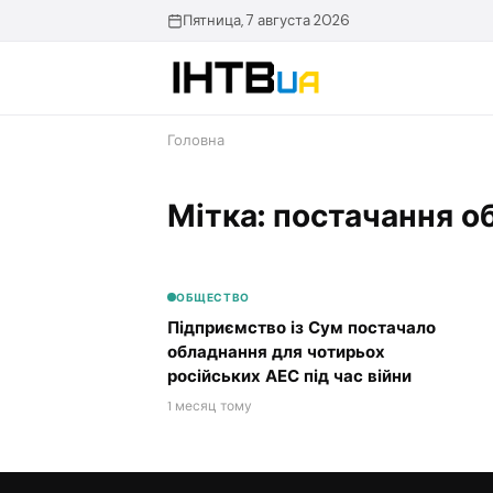
Перейти
Пятница, 7 августа 2026
до
контенту
Головна
Мітка: постачання о
ОБЩЕСТВО
Підприємство із Сум постачало
обладнання для чотирьох
російських АЕС під час війни
1 месяц тому