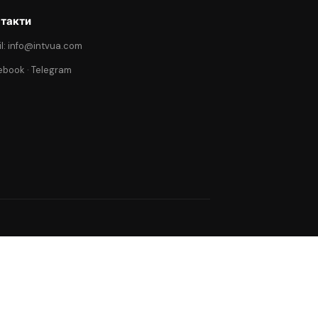
такти
l: info@intvua.com
ebook
·
Telegram