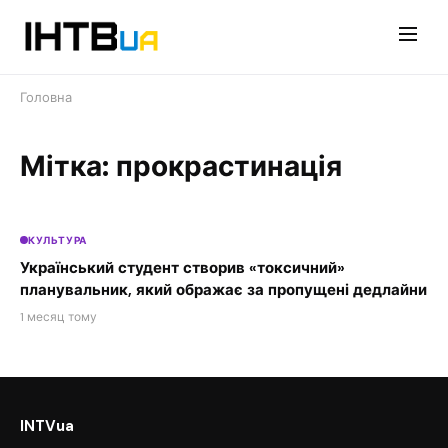
Перейти
до
контенту
Головна
Мітка: прокрастинація
КУЛЬТУРА
Український студент створив «токсичний»
планувальник, який ображає за пропущені дедлайни
1 месяц тому
INTVua