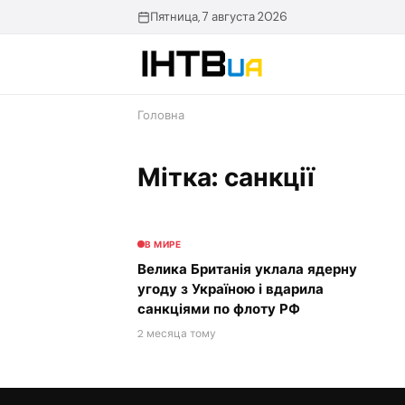
Перейти
Пятница, 7 августа 2026
до
контенту
Головна
Мітка: санкції
В МИРЕ
Велика Британія уклала ядерну
угоду з Україною і вдарила
санкціями по флоту РФ
2 месяца тому