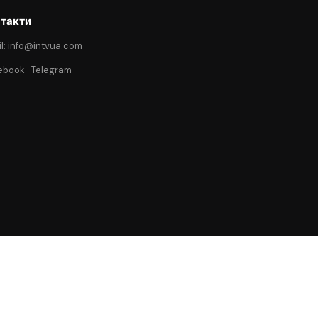
такти
l: info@intvua.com
ebook
·
Telegram