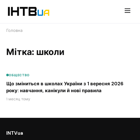
Перейти
до
контенту
Головна
Мітка: школи
ОБЩЕСТВО
Що зміниться в школах України з 1 вересня 2026
року: навчання, канікули й нові правила
1 месяц тому
INTVua