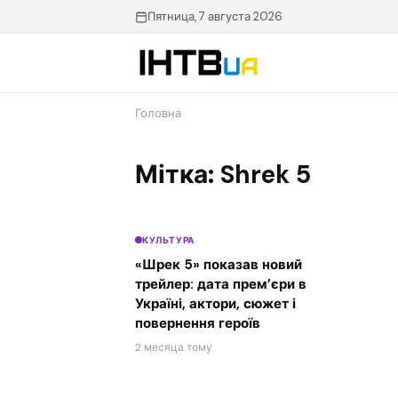
Перейти
Пятница, 7 августа 2026
до
контенту
Головна
Мітка: Shrek 5
КУЛЬТУРА
«Шрек 5» показав новий
трейлер: дата прем’єри в
Україні, актори, сюжет і
повернення героїв
2 месяца тому