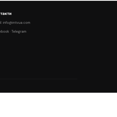
такти
l: info@intvua.com
ebook
·
Telegram