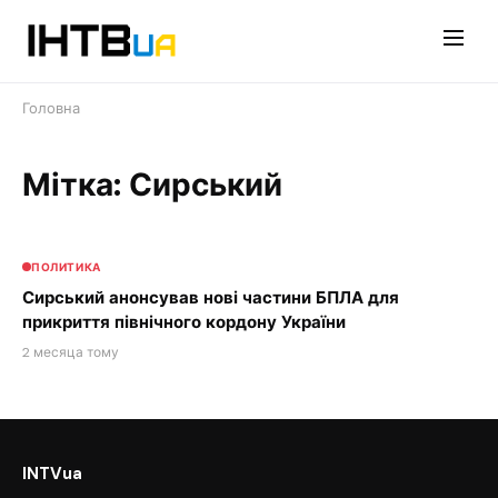
Перейти
до
контенту
Головна
Мітка: Сирський
ПОЛИТИКА
Сирський анонсував нові частини БПЛА для
прикриття північного кордону України
2 месяца тому
INTVua