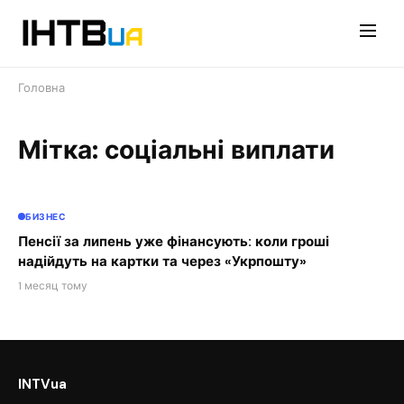
Перейти
до
контенту
Головна
Мітка: соціальні виплати
БИЗНЕС
Пенсії за липень уже фінансують: коли гроші
надійдуть на картки та через «Укрпошту»
1 месяц тому
INTVua