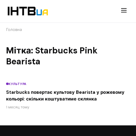
Перейти
до
контенту
Головна
Мітка: Starbucks Pink
Bearista
КУЛЬТУРА
Starbucks повертає культову Bearista у рожевому
кольорі: скільки коштуватиме склянка
1 месяц тому