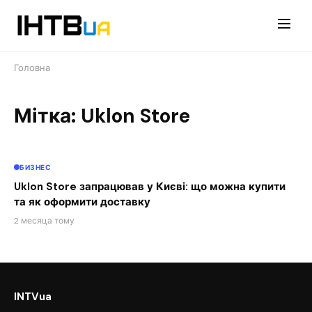
Перейти
до
контенту
Головна
Мітка: Uklon Store
БИЗНЕС
Uklon Store запрацював у Києві: що можна купити
та як оформити доставку
2 месяца тому
INTVua