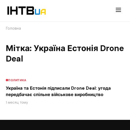
Перейти
до
контенту
Головна
Мітка: Україна Естонія Drone
Deal
ПОЛИТИКА
Україна та Естонія підписали Drone Deal: угода
передбачає спільне військове виробництво
1 месяц тому