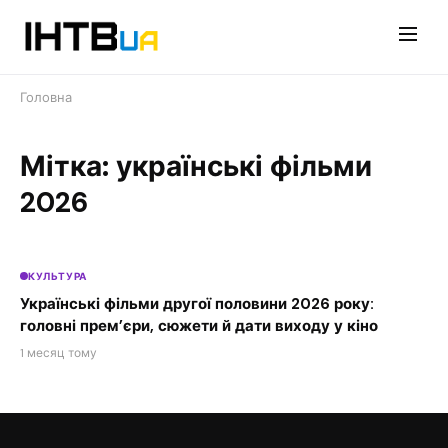
Перейти
до
контенту
Головна
Мітка: українські фільми
2026
КУЛЬТУРА
Українські фільми другої половини 2026 року:
головні прем’єри, сюжети й дати виходу у кіно
1 месяц тому