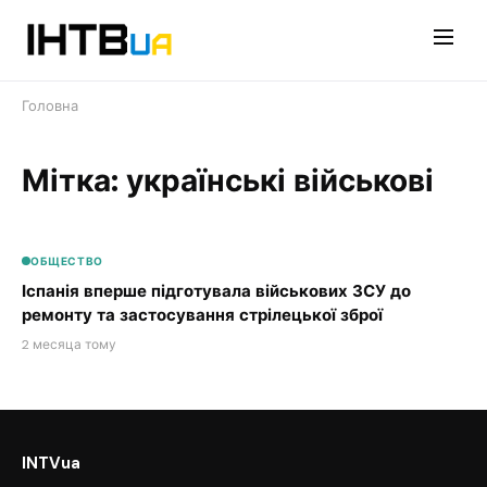
Перейти
до
контенту
Головна
Мітка: українські військові
ОБЩЕСТВО
Іспанія вперше підготувала військових ЗСУ до
ремонту та застосування стрілецької зброї
2 месяца тому
INTVua