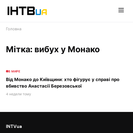
Перейти
до
контенту
Головна
Мітка: вибух у Монако
В МИРЕ
Від Монако до Київщини: хто фігурує у справі про
вбивство Анастасії Березовської
4 недели тому
INTVua