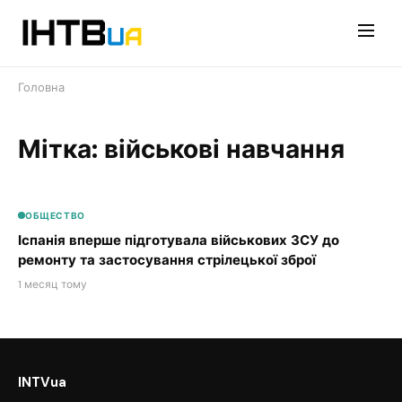
Перейти
до
контенту
Головна
Мітка: військові навчання
ОБЩЕСТВО
Іспанія вперше підготувала військових ЗСУ до
ремонту та застосування стрілецької зброї
1 месяц тому
INTVua