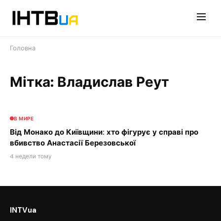
Перейти
до
контенту
Головна
Мітка: Владислав Реут
В МИРЕ
Від Монако до Київщини: хто фігурує у справі про
вбивство Анастасії Березовської
4 недели тому
INTVua