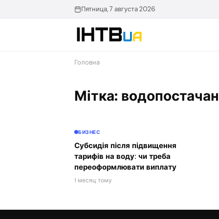
Перейти
Пятница, 7 августа 2026
до
контенту
Головна
Мітка: водопостача
БИЗНЕС
Субсидія після підвищення
тарифів на воду: чи треба
переоформлювати виплату
1 месяц тому