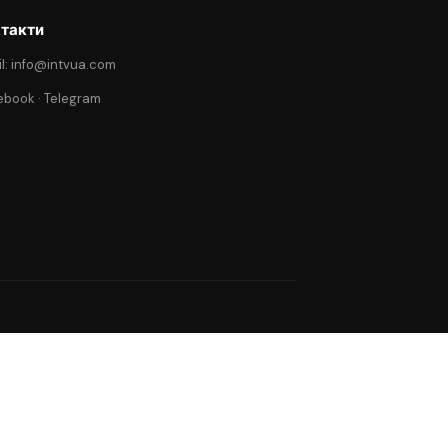
такти
l: info@intvua.com
ebook
·
Telegram