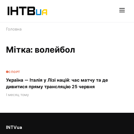
Перейти
до
контенту
Головна
Мітка: волейбол
СПОРТ
Україна — Італія у Лізі націй: час матчу та де
дивитися пряму трансляцію 25 червня
1 месяц тому
INTVua