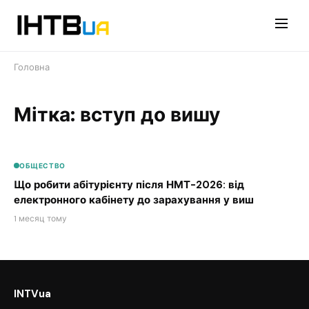
Перейти
до
контенту
Головна
Мітка: вступ до вишу
ОБЩЕСТВО
Що робити абітурієнту після НМТ-2026: від
електронного кабінету до зарахування у виш
1 месяц тому
INTVua