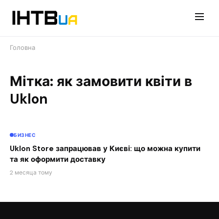
Перейти
до
контенту
Головна
Мітка: як замовити квіти в
Uklon
БИЗНЕС
Uklon Store запрацював у Києві: що можна купити
та як оформити доставку
2 месяца тому